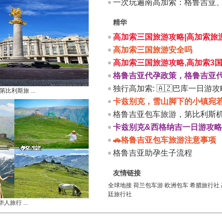
一次玩遍南高加索：格鲁吉亚
精华
高加索三国旅游攻略|高加索旅
高加索三国旅游安全吗
高加索三国旅游攻略,高加索3
格鲁吉亚代孕政策，格鲁吉亚
独行高加索: 🇦🇿巴库一日游攻
比利斯旅 ...
卡兹别克，雪山脚下的小镇宛
格鲁吉亚包车旅游，第比利斯
卡兹别克&西格纳吉一日游攻
🚗格鲁吉亚包车旅游注意事项
格鲁吉亚助孕生子流程
友情链接
全球地接
荷兰包车游
欧洲包车
希腊旅行社
廷旅行社
人旅行 ...