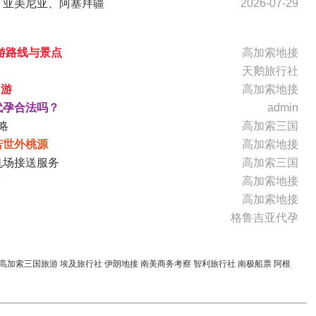
、亚美尼亚、阿塞拜疆
2026-07-29
游路线与景点
高加索地接
天鹅旅行社
国游
高加索地接
代孕合法吗？
admin
略
高加索三国
若世外桃源
高加索地接
机场接送服务
高加索三国
略
高加索地接
高加索地接
格鲁吉亚代孕
高加索三国旅游
埃及旅行社
伊朗地接
南美商务考察
智利旅行社
南极船票
阿根