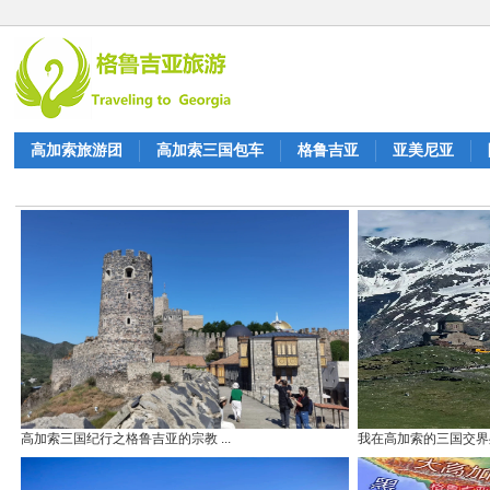
高加索旅游团
高加索三国包车
格鲁吉亚
亚美尼亚
高加索三国纪行之格鲁吉亚的宗教 ...
我在高加索的三国交界处