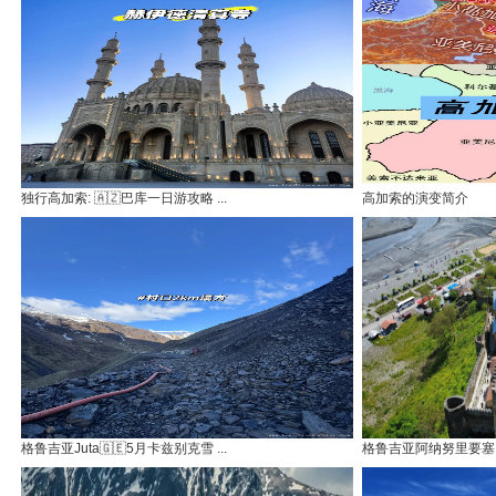
独行高加索: 🇦🇿巴库一日游攻略 ...
高加索的演变简介
格鲁吉亚Juta🇬🇪5月卡兹别克雪 ...
格鲁吉亚阿纳努里要塞