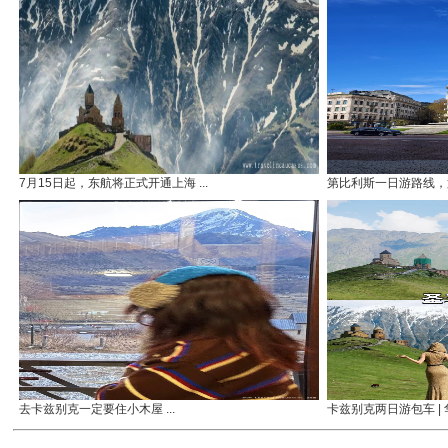
7月15日起，东航将正式开通上海 ...
第比利斯一日游路线，第
去卡兹别克一定要住小木屋 ...
卡兹别克两日游包车 | 华