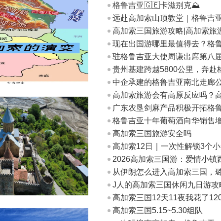
格鲁吉亚🇬🇪卡滋别克⛰️
远赴高加索山顶教堂｜格鲁吉
高加索三国旅游攻略|高加索旅
现在出国游哪里最值得去？格
驻格鲁吉亚大使周谦出席第八
贵州基建跨越5800公里，奔
中企承建的格鲁吉亚南北走廊
高加索旅游会有高原反应吗？
广东农垦剑麻产品积极开拓格
格鲁吉亚十年葡萄酒向华销售增
高加索三国旅游安全吗
高加索12日｜一次性解锁3个
2026高加索三国游：爱情小镇
从伊朗怎么进入高加索三国，
J人的高加索三国休闲九日游攻
高加索三国12天11夜我花了120
高加索三国5.15~5.30组队