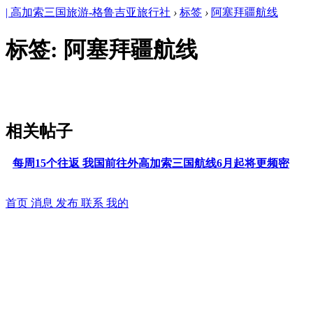
| 高加索三国旅游-格鲁吉亚旅行社
›
标签
›
阿塞拜疆航线
标签: 阿塞拜疆航线
相关帖子
每周15个往返 我国前往外高加索三国航线6月起将更频密
首页
消息
发布
联系
我的