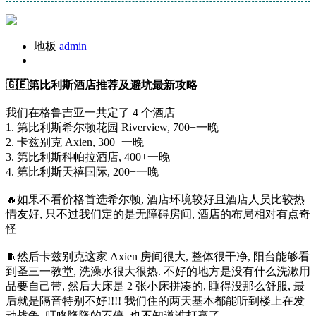
地板
admin
🇬🇪第比利斯酒店推荐及避坑最新攻略
我们在格鲁吉亚一共定了 4 个酒店
1. 第比利斯希尔顿花园 Riverview, 700+一晚
2. 卡兹别克 Axien, 300+一晚
3. 第比利斯科帕拉酒店, 400+一晚
4. 第比利斯天禧国际, 200+一晚
🔥如果不看价格首选希尔顿, 酒店环境较好且酒店人员比较热
情友好, 只不过我们定的是无障碍房间, 酒店的布局相对有点奇
怪
🧵然后卡兹别克这家 Axien 房间很大, 整体很干净, 阳台能够看
到圣三一教堂, 洗澡水很大很热. 不好的地方是没有什么洗漱用
品要自己带, 然后大床是 2 张小床拼凑的, 睡得没那么舒服, 最
后就是隔音特别不好!!!! 我们住的两天基本都能听到楼上在发
动战争, 叮咚隆隆的不停, 也不知道谁打赢了