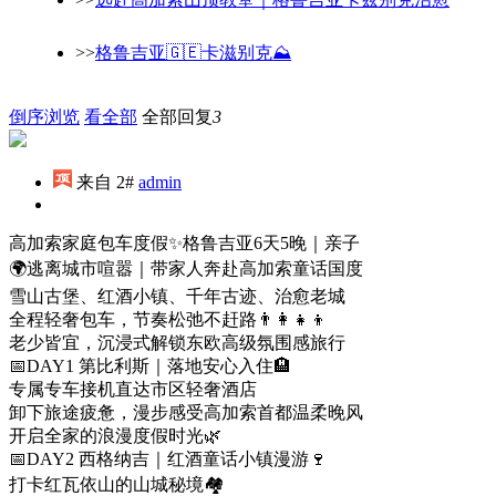
>>
格鲁吉亚🇬🇪卡滋别克⛰️
倒序浏览
看全部
全部回复
3
来自 2#
admin
高加索家庭包车度假✨格鲁吉亚6天5晚｜亲子
🌍逃离城市喧嚣｜带家人奔赴高加索童话国度
雪山古堡、红酒小镇、千年古迹、治愈老城
全程轻奢包车，节奏松弛不赶路👨‍👩‍👧‍👦
老少皆宜，沉浸式解锁东欧高级氛围感旅行
📅DAY1 第比利斯｜落地安心入住🏨
专属专车接机直达市区轻奢酒店
卸下旅途疲惫，漫步感受高加索首都温柔晚风
开启全家的浪漫度假时光🌿
📅DAY2 西格纳吉｜红酒童话小镇漫游🍷
打卡红瓦依山的山城秘境🏘️