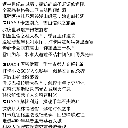
逛中世纪古城墙，探访静谧圣尼诺修道院
全家品鉴格鲁吉亚古法陶罐红酒
沉醉阿拉扎尼河谷漫山绿意，治愈感拉满
📅DAY3 卡兹别克｜雪山信仰之旅🏔️
探访世界遗产姆茨赫塔
朝圣生命之柱大教堂、季瓦里修道院
途经碧蓝津瓦利水库，打卡网红阿纳努里要塞
奔赴卡兹别克雪山，仰望圣三一教堂
雪山为幕，和家人邂逅圣洁壮阔的山野风光❄️
📅DAY4 库塔伊西｜千年古都人文巡礼⛲
打卡小众SON人头秘境、俄格友谊纪念碑
俯瞰山谷壮阔盛景
漫步巴格拉特大教堂，触摸千年历史印记
在科尔基斯喷泉感受古城烟火气息
轻松解锁亲子人文科普时光
📅DAY5 第比利斯｜探秘千年石头城🪨
探访斯大林博物馆，解锁时代故事
打卡底德格里战役纪念碑，回望峥嵘过往
走进4000年乌普里奇赫石头城
和家人沉浸式探索史前岩城奇观