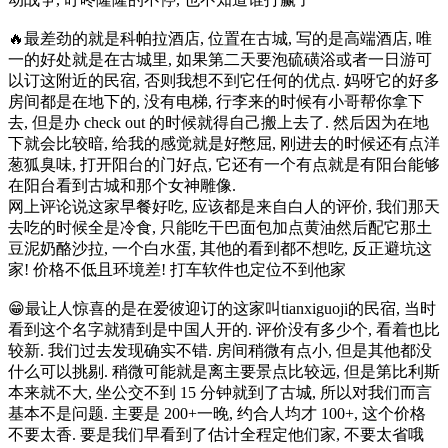
🔥最差劲的就是科帕拉酒店, 位置在古城, 写的是高端酒店, 唯
一的好处就是在古城里, 如果第二天要泡硫磺浴或者一日游可
以订这附近的民宿, 否则我想不到它任何的优点. 妈呀它的好多
房间都是在地下的, 没有电梯, 行李来的时候有小哥帮你拿下
去, 但是办 check out 的时候就得自己搬上去了. 然后因为在地
下就会比较暗, 给我的感觉就是好憋屈, 刚进去的时候还有点洋
葱狐臭味, 打开阳台的门好点, 它还有一个有点就是有阳台能够
在阳台看到古城和那个女神雕像.
网上评论说这家早餐好吃, 应该都是来自白人的评价, 我们那天
去吃的时候全是冷食, 只能吃干巴面包加点黄油然后配它那土
豆泥奶酪沙拉, 一个白水蛋, 其他的看到都不想吃, 反正避坑这
家! 价格不低且环境差! 打车软件也定位不到他家
😁最让人惊喜的是在爱彼迎订的这家叫tianxiguoji的民宿, 当时
看到这个名字就猜到是中国人开的. 评价没有多少个, 看着也比
较新. 我们过去发现确实不错. 房间稍微有点小, 但是其他都没
什么可以挑剔. 稍微可能就是离主要景点比较远, 但是第比利斯
本来就不大, 坐公交不到 15 分钟就到了古城, 所以对我们而言
基本不是问题. 主要是 200+一晚, 约合人均才 100+, 这个价格
不要太香. 要是我们早看到了估计全程定他们家, 不要太省哦