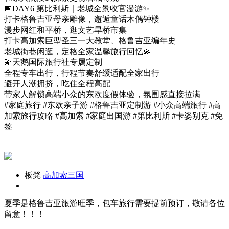
📅DAY6 第比利斯｜老城全景收官漫游✨
打卡格鲁吉亚母亲雕像，邂逅童话木偶钟楼
漫步网红和平桥，逛文艺旱桥市集
打卡高加索巨型圣三一大教堂、格鲁吉亚编年史
老城街巷闲逛，定格全家温馨旅行回忆💫
💫天鹅国际旅行社专属定制
全程专车出行，行程节奏舒缓适配全家出行
避开人潮拥挤，吃住全程高配
带家人解锁高端小众的东欧度假体验，氛围感直接拉满
#家庭旅行 #东欧亲子游 #格鲁吉亚定制游 #小众高端旅行 #高
加索旅行攻略 #高加索 #家庭出国游 #第比利斯 #卡姿别克 #免
签
板凳
高加索三国
夏季是格鲁吉亚旅游旺季，包车旅行需要提前预订，敬请各位
留意！！！