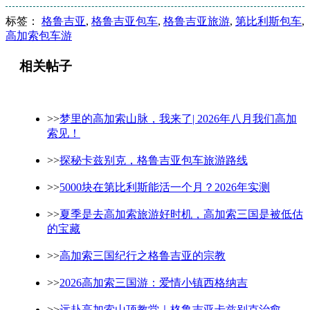
标签：
格鲁吉亚
,
格鲁吉亚包车
,
格鲁吉亚旅游
,
第比利斯包车
,
高加索包车游
相关帖子
>>
梦里的高加索山脉，我来了| 2026年八月我们高加
索见！
>>
探秘卡兹别克，格鲁吉亚包车旅游路线
>>
5000块在第比利斯能活一个月？2026年实测
>>
夏季是去高加索旅游好时机，高加索三国是被低估
的宝藏
>>
高加索三国纪行之格鲁吉亚的宗教
>>
2026高加索三国游：爱情小镇西格纳吉
>>
远赴高加索山顶教堂｜格鲁吉亚卡兹别克治愈