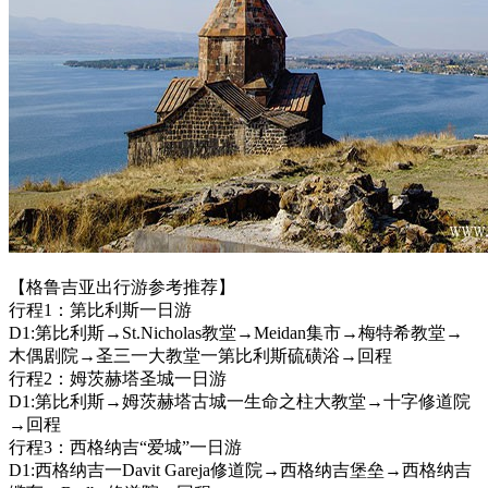
【格鲁吉亚出行游参考推荐】
行程1：第比利斯一日游
D1:第比利斯→St.Nicholas教堂→Meidan集市→梅特希教堂→
木偶剧院→圣三一大教堂一第比利斯硫磺浴→回程
行程2：姆茨赫塔圣城一日游
D1:第比利斯→姆茨赫塔古城一生命之柱大教堂→十字修道院
→回程
行程3：西格纳吉“爱城”一日游
D1:西格纳吉一Davit Gareja修道院→西格纳吉堡垒→西格纳吉