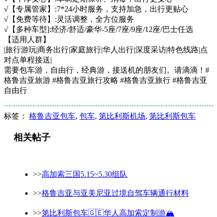
√【专属管家】:7*24小时服务，支持加急，出行更贴心
√【免费等待】:灵活调整，全方位服务
√【多种车型]:经济/舒适/豪华-5座/7座/9座/12座/巴士任选
【适用人群】
|旅行游玩|商务出行|家庭旅行|华人出行|深度采访|特色线路|点
对点单程接送|
需要包车游，自由行，经典游，接送机的朋友们。请滴滴！#
格鲁吉亚旅游 #格鲁吉亚旅行攻略 #格鲁吉亚旅行 #格鲁吉亚
自由行
标签：
格鲁吉亚包车
,
包车
,
第比利斯机场
,
第比利斯包车
相关帖子
>>
高加索三国5.15~5.30组队
>>
格鲁吉亚与亚美尼亚过境自驾车辆通行材料
>>
第比利斯包车🇬🇪华人高加索定制游🏔️