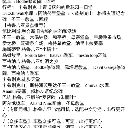
缆车→Bodbe修道院→回程
行程4：卡兹别克-上帝遗落的的后花园一日游
D1:Zhinvali水库→阿纳努里堡垒→卡兹别克山→格俄友谊纪念
碑→圣三一教堂→回程
【格鲁吉亚景点推荐】
第比利斯:融合新旧古城的古韵和活泼
圣三一教堂、木偶钟楼、和平桥、母亲堡垒、旱桥跳蚤市场、
爱之桥、硫磺泉广场、梅特希教堂、纳里卡拉要塞
梅斯蒂亚:格鲁吉亚“小瑞士”
乌树故里、korudi lake、hatsvali缆车、mestia loop环线
西格纳吉:格鲁吉亚红酒之乡
西格纳吉堡垒、Bodbe修道院、佩塔尼教堂、 Davit Gareja修道
院、西格纳吉缆车
卡兹别克:徒步天堂
卡兹别克山、斯特潘茨明达圣三一教堂、Zhinvali水库、
Ananuri要塞、俄格友谊纪念碑
巴统:格鲁吉亚版的“罗密欧与朱丽叶”
阿尔戈缆车、Aliand Nino雕像、圣母教堂
√【专职司机】:格鲁吉亚当地司机，选配中文导游，出行更开
心
√【众多车型】:车型众多可选，可定，出行更舒心
√【干净安心】:车辆定期保养、消毒，出行更安心