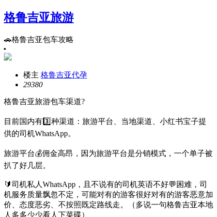
格鲁吉亚旅游
🚗格鲁吉亚包车攻略
楼主
格鲁吉亚代孕
2938
0
格鲁吉亚旅游包车渠道?
目前国内有3️⃣种渠道：旅游平台、当地渠道、小红书宝子提
供的司机WhatsApp。
旅游平台💰佣金高昂，因为旅游平台是分销模式，一个单子被
扒了好几层。
🔰司机私人WhatsApp，且不说有的司机英语不好💬困难，司
机服务质量飘忽不定，可能对有的游客很好对有的游客恶意加
价、态度恶劣、不按照既定路线走。（多说一句格鲁吉亚本地
人多多少少看人下菜碟）