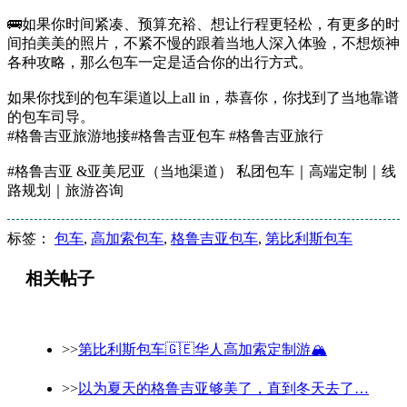
🚌如果你时间紧凑、预算充裕、想让行程更轻松，有更多的时
间拍美美的照片，不紧不慢的跟着当地人深入体验，不想烦神
各种攻略，那么包车一定是适合你的出行方式。
如果你找到的包车渠道以上all in，恭喜你，你找到了当地靠谱
的包车司导。
#格鲁吉亚旅游地接#格鲁吉亚包车 #格鲁吉亚旅行
#格鲁吉亚 &亚美尼亚（当地渠道） 私团包车｜高端定制｜线
路规划｜旅游咨询
标签：
包车
,
高加索包车
,
格鲁吉亚包车
,
第比利斯包车
相关帖子
>>
第比利斯包车🇬🇪华人高加索定制游🏔️
>>
以为夏天的格鲁吉亚够美了，直到冬天去了…